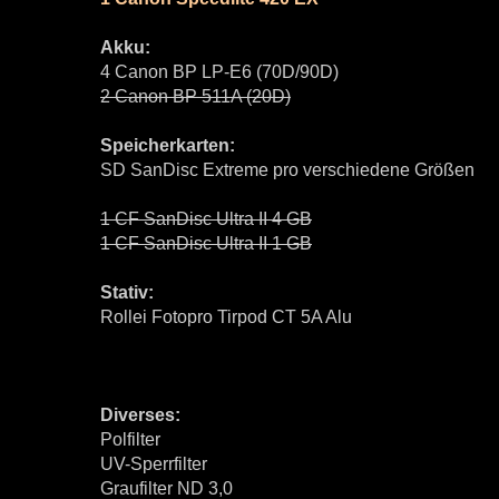
Akku:
4 Canon BP LP-E6 (70D/90D)
2 Canon BP 511A (20D)
Speicherkarten:
SD SanDisc Extreme pro verschiedene Größen
1 CF SanDisc Ultra II 4 GB
1 CF SanDisc Ultra II 1 GB
Stativ:
Rollei Fotopro Tirpod CT 5A Alu
Diverses:
Polfilter
UV-Sperrfilter
Graufilter ND 3,0