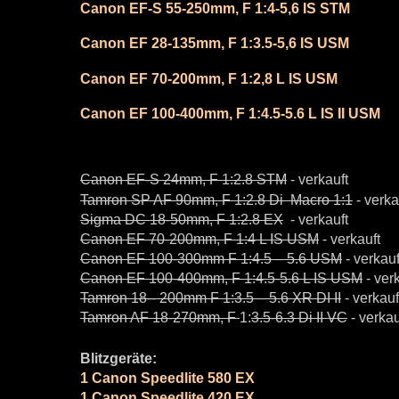
Canon EF-S 55-250mm, F 1:4-5,6 IS STM
Canon EF 28-135mm, F 1:3.5-5,6 IS USM
Canon EF 70-200mm, F 1:2,8 L IS USM
Canon EF 100-400mm, F 1:4.5-5.6 L IS II USM
Canon EF-S 24mm, F
1:
2.8 STM
- verkauft
Tamron SP AF 90mm, F
1:
2.8 Di Macro
1:1
- verka
Sigma DC 18-50mm, F
1:
2.8 EX
- verkauft
Canon EF 70-200mm, F 1:4 L IS USM
- verkauft
Canon EF 100-300mm F
1:
4.5 – 5.6 USM
- verkauf
Canon EF 100-400mm, F 1:4.5-5.6 L IS USM
- ver
Tamron 18-- 200mm F
1:
3.5 – 5.6 XR DI II
- verkauf
Tamron AF 18-270mm, F
1:
3.5-6.3 Di II VC
- verkau
Blitzgeräte:
1 Canon Speedlite 580 EX
1 Canon Speedlite 420 EX