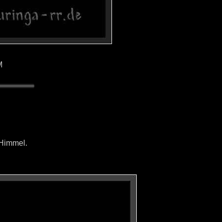
M
 Himmel.