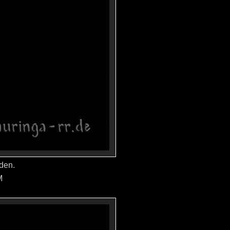
den.
M