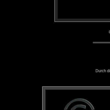
C
Durch d