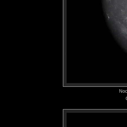
Noc
C