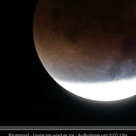
Blutmond - langsam wird er rot - Aufnahme um 4:01 Uhr